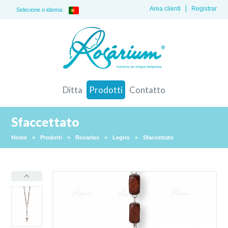
Area clienti
Registrar
Selecione o idioma:
Ditta
Prodotti
Contatto
Sfaccettato
Home
>
Prodotti
>
Rosarios
>
Legno
>
Sfaccettato