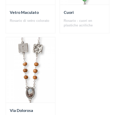
Vetro Maculato
Cuori
Rosario di vetro colorato
Rosario - cuori en
plastiche acriliche
Via Dolorosa