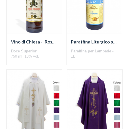
Vino di Chiesa - 'Rosarium'
Paraffina Liturgico per Lampade
Doce Superior
Paraffina per Lampade -
750 ml 15% vol.
1L
(Contenitore con 6 uni.)