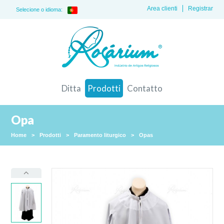
Area clienti
Registrar
Selecione o idioma:
Ditta
Prodotti
Contatto
Opa
Home
>
Prodotti
>
Paramento liturgico
>
Opas