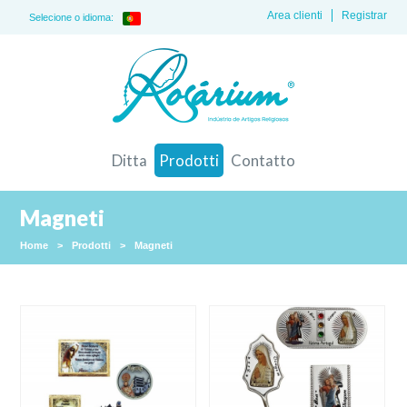
Area clienti
Registrar
Selecione o idioma:
Ditta
Prodotti
Contatto
Magneti
Home
>
Prodotti
>
Magneti