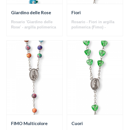
Giardino delle Rose
Fiori
Rosario 'Giardino delle
Rosario - Fiori in argilla
Rose' - argilla polimerica
polimerica (Fimo) -
(Fimo)
Multicolor
FIMO Multicolore
Cuori