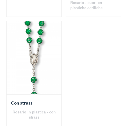
Rosario - cuori en
plastiche acriliche
Con strass
Rosario in plastica - con
strass