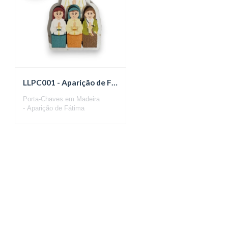
LLPC001 - Aparição de Fátima
Porta-Chaves em Madeira
- Aparição de Fátima