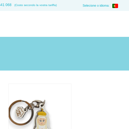
541 068
(Costo secondo la vostra tariffa)
Selecione o idioma: