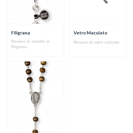
Filigrana
Vetro Maculato
Rosario di metallo in
Rosario di vetro colorato
filigrana -
scatola con medaglia