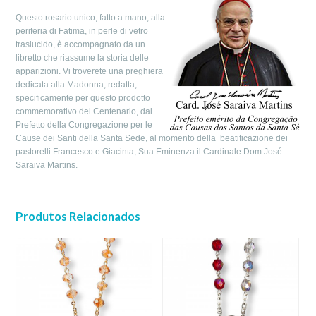
Questo rosario unico, fatto a mano, alla
periferia di Fatima, in perle di vetro
traslucido, è accompagnato da un
libretto che riassume la storia delle
apparizioni. Vi troverete una preghiera
dedicata alla Madonna, redatta,
specificamente per questo prodotto
commemorativo del Centenario, dal
Prefetto della Congregazione per le
Cause dei Santi della Santa Sede, al momento della beatificazione dei
pastorelli Francesco e Giacinta, Sua Eminenza il Cardinale Dom José
Saraiva Martins.
Produtos Relacionados