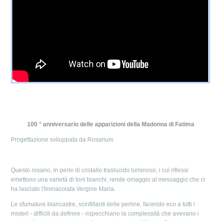
100 ° anniversario delle apparizioni della Madonna di Fatima
Progettazione sviluppata da Rosarium
Questo rosario, in perle di cristallo traslucido luminoso, i cui riflessi
emettono una varietà di toni bianchi, rende omaggio al messaggio che ci
ha lasciato l'Immacolata Vergine Maria.
Le sfumature biancastre, scintillanti delle perline, facendo eco a tutti i
misteri - difficili da definire - rispecchiano la complessità che avevano i