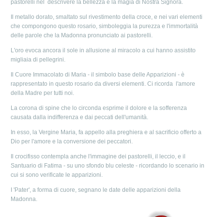
pastorelli nel descrivere la bellezza e la magia di Nostra Signora.
Il metallo dorato, smaltato sul rivestimento della croce, e nei vari elementi
che compongono questo rosario, simboleggia la purezza e l'immortalità
delle parole che la Madonna pronunciato ai pastorelli.
L'oro evoca ancora il sole in allusione al miracolo a cui hanno assistito
migliaia di pellegrini.
Il Cuore Immacolato di Maria - il simbolo base delle Apparizioni - è
rappresentato in questo rosario da diversi elementi. Ci ricorda l'amore
della Madre per tutti noi.
La corona di spine che lo circonda esprime il dolore e la sofferenza
causata dalla indifferenza e dai peccati dell'umanità.
In esso, la Vergine Maria, fa appello alla preghiera e al sacrificio offerto a
Dio per l'amore e la conversione dei peccatori.
Il crocifisso contempla anche l'immagine dei pastorelli, il leccio, e il
Santuario di Fatima - su uno sfondo blu celeste - ricordando lo scenario in
cui si sono verificate le apparizioni.
I 'Pater', a forma di cuore, segnano le date delle apparizioni della
Madonna.