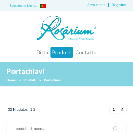
Area clienti
Registrar
Selecione o idioma:
Ditta
Prodotti
Contatto
Portachiavi
Home
>
Prodotti
>
Portachiavi
2
32 Produtos | 1 2
1