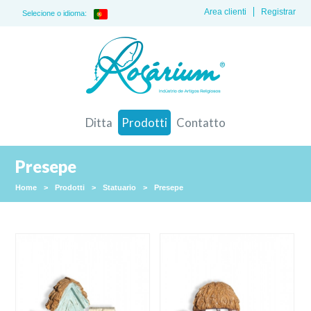
Area clienti
Registrar
Selecione o idioma:
Ditta
Prodotti
Contatto
Presepe
Home
>
Prodotti
>
Statuario
>
Presepe