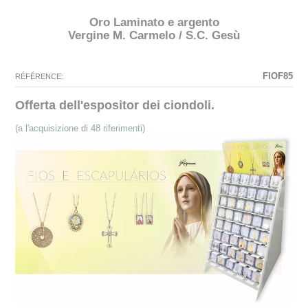
Oro Laminato e argento
Vergine M. Carmelo / S.C. Gesù
La configurazione selezionata per questo prodotto non esiste.
La configurazione selezionata non sono disponibili immagini in questo
momento.
FIOF85
RÉFÉRENCE:
Offerta dell'espositor dei ciondoli.
(a l'acquisizione di 48 riferimenti)