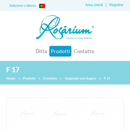
Area clienti
Registrar
Selecione o idioma:
Ditta
Prodotti
Contatto
F 17
Home
>
Prodotti
>
Ciondolo
>
Scapolari con bagno
>
F 17