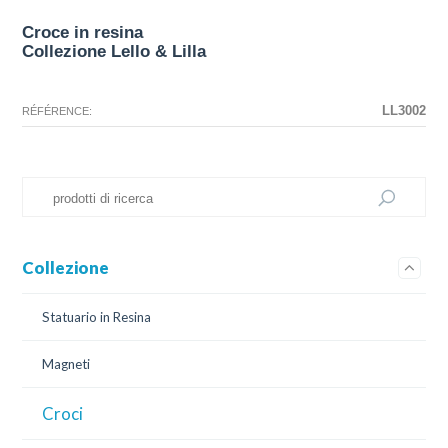
Croce in resina
Collezione Lello & Lilla
La configurazione selezionata per questo prodotto non esiste.
La configurazione selezionata non sono disponibili immagini in questo
momento.
LL3002
RÉFÉRENCE:
Collezione
Statuario in Resina
Magneti
Croci