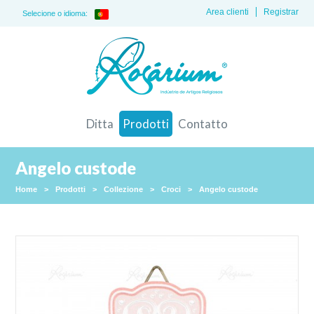
Area clienti
Registrar
Selecione o idioma:
Ditta
Prodotti
Contatto
Angelo custode
Home
>
Prodotti
>
Collezione
>
Croci
>
Angelo custode