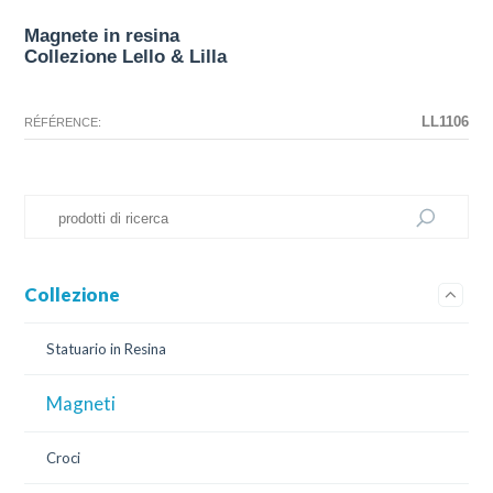
Magnete in resina
Collezione Lello & Lilla
La configurazione selezionata per questo prodotto non esiste.
La configurazione selezionata non sono disponibili immagini in questo
momento.
LL1106
RÉFÉRENCE:
Collezione
Statuario in Resina
Magneti
Croci