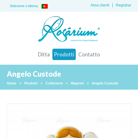
Area clienti
Registrar
Selecione o idioma:
Ditta
Prodotti
Contatto
Angelo Custode
Home
>
Prodotti
>
Collezione
>
Magneti
>
Angelo Custode