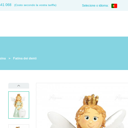
541 068
(Costo secondo la vostra tariffa)
Selecione o idioma:
sina
>
Fatina dei denti