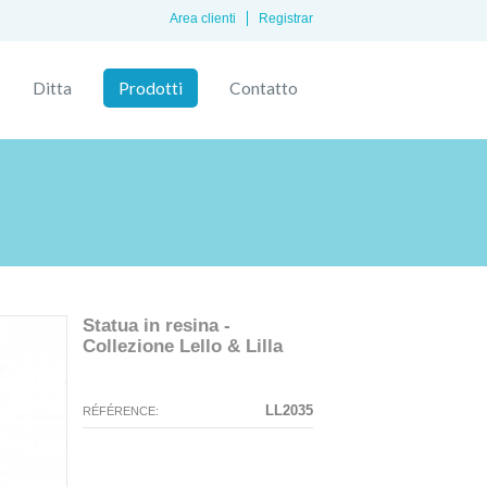
Area clienti
Registrar
Ditta
Prodotti
Contatto
Statua in resina -
Collezione Lello & Lilla
La configurazione selezionata per
La configurazione selezionata non
questo prodotto non esiste.
sono disponibili immagini in questo
LL2035
RÉFÉRENCE:
momento.