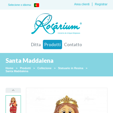
Area clienti
Registrar
Selecione o idioma:
Ditta
Prodotti
Contatto
Santa Maddalena
Home
>
Prodotti
>
Collezione
>
Statuario in Resina
>
Santa Maddalena