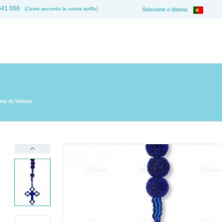
541 068
(Costo secondo la vostra tariffa)
Selecione o idioma:
io di Velluto