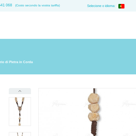
541 068
(Costo secondo la vostra tariffa)
Selecione o idioma:
io di Pietra in Corda