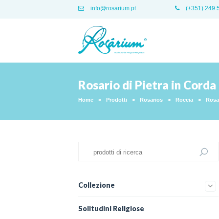
info@rosarium.pt
(+351) 249 
Rosario di Pietra in Corda
Home
>
Prodotti
>
Rosarios
>
Roccia
>
Rosar
Collezione
Solitudini Religiose