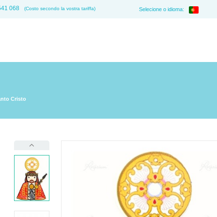
541 068
(Costo secondo la vostra tariffa)
Selecione o idioma:
nto Cristo