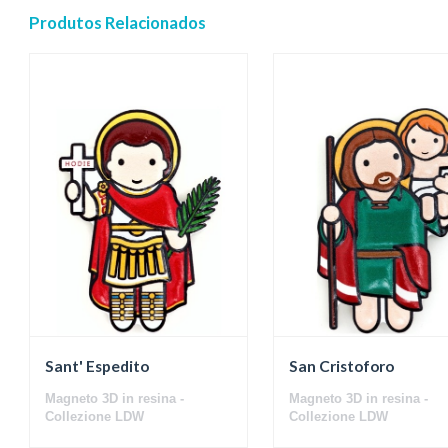
Produtos Relacionados
Sant' Espedito
San Cristoforo
Magneto 3D in resina -
Magneto 3D in resina -
Collezione LDW
Collezione LDW