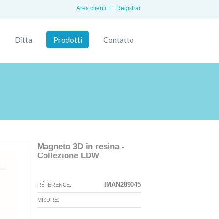
Area clienti
Registrar
Ditta
Prodotti
Contatto
Magneto 3D in resina -
Collezione LDW
La configurazione selezionata per
La configurazione selezionata non
questo prodotto non esiste.
sono disponibili immagini in questo
IMAN289045
RÉFÉRENCE:
momento.
MISURE: