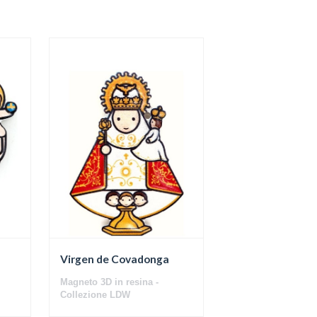
Virgen de Covadonga
Magneto 3D in resina -
Collezione LDW