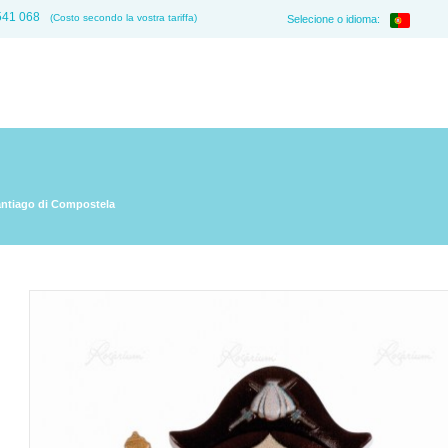
541 068
(Costo secondo la vostra tariffa)
Selecione o idioma:
ntiago di Compostela