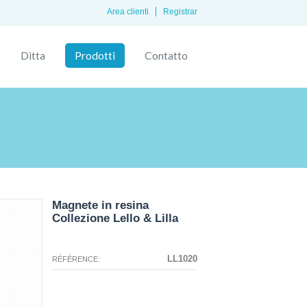
Area clienti
Registrar
Ditta
Prodotti
Contatto
Magnete in resina
Collezione Lello & Lilla
La configurazione selezionata per
La configurazione selezionata non
questo prodotto non esiste.
sono disponibili immagini in questo
LL1020
RÉFÉRENCE:
momento.