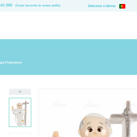
541 068
(Costo secondo la vostra tariffa)
Selecione o idioma:
pa Francesco