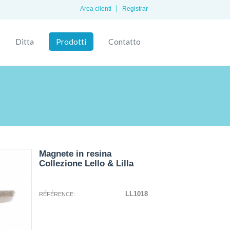
Area clienti
Registrar
Ditta
Prodotti
Contatto
Magnete in resina
Collezione Lello & Lilla
La configurazione selezionata per
La configurazione selezionata non
questo prodotto non esiste.
sono disponibili immagini in questo
LL1018
RÉFÉRENCE:
momento.