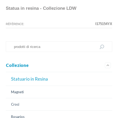
Statua in resina - Collezione LDW
La configurazione selezionata per questo prodotto non esiste.
La configurazione selezionata non sono disponibili immagini in questo
momento.
I175154YX
RÉFÉRENCE:
Collezione
Statuario in Resina
Magneti
Croci
Rosarios