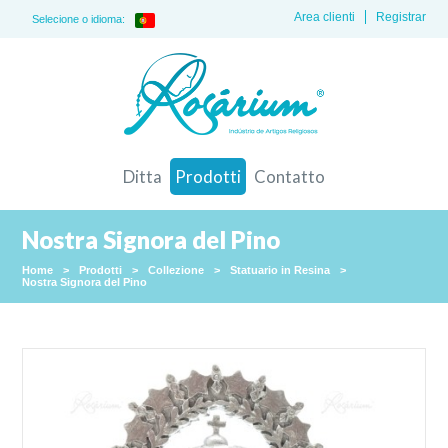
Area clienti
Registrar
Selecione o idioma:
Ditta
Prodotti
Contatto
Nostra Signora del Pino
Home
>
Prodotti
>
Collezione
>
Statuario in Resina
>
Nostra Signora del Pino