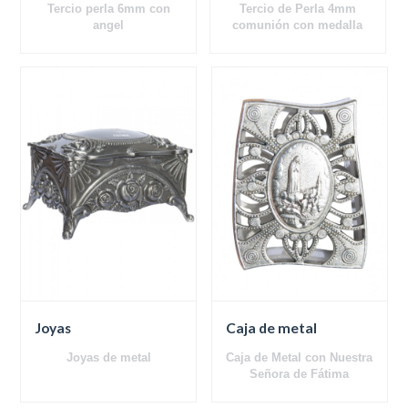
Tercio perla 6mm con
Tercio de Perla 4mm
angel
comunión con medalla
Botella de vidrio
Joyas
Caja de metal
Joyas de metal
Caja de Metal con Nuestra
Señora de Fátima