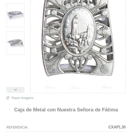
Repor Imagens
Caja de Metal con Nuestra Señora de Fátima
La configuración seleccionada para este producto no existe.
La configuración que ha seleccionado no tiene ninguna imagen en este
momento.
CXAPL30
REFERENCIA: