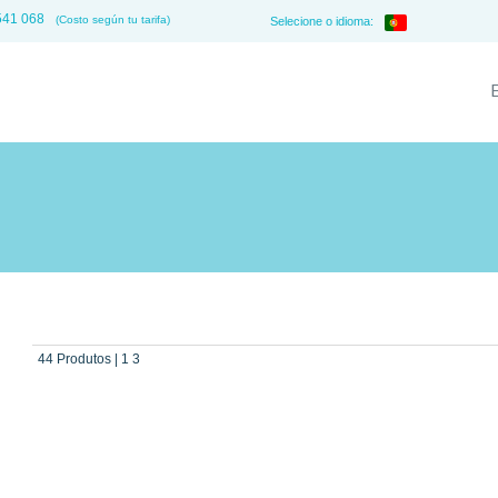
541 068
(Costo según tu tarifa)
Selecione o idioma:
44 Produtos | 1 3