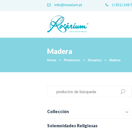
info@rosarium.pt
(+351) 249 
Madera
Home
>
Productos
>
Rosarios
>
Madera
Collección
Solemnidades Religiosas