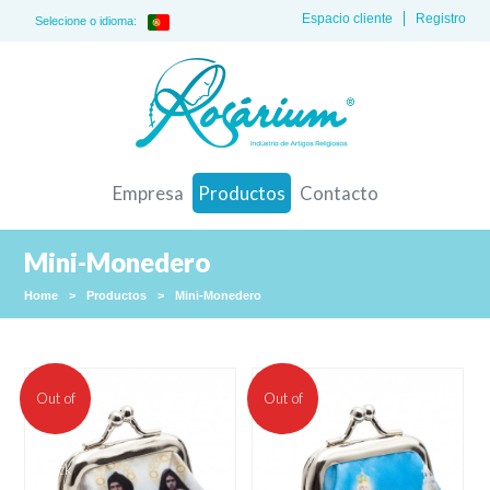
Espacio cliente
Registro
Selecione o idioma:
Empresa
Productos
Contacto
Mini-Monedero
Home
>
Productos
>
Mini-Monedero
Out of
Out of
stock
stock