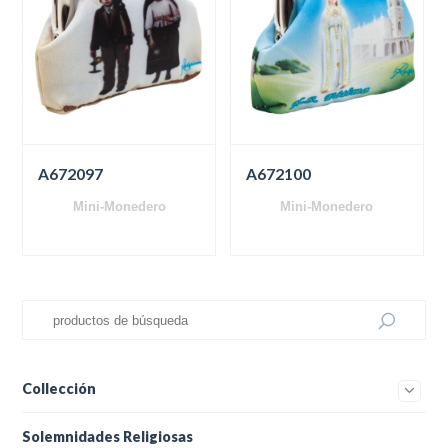
A672097
A672100
Mini-Monedero
Mini-Monedero
Collección
Solemnidades Religiosas