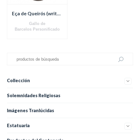
Eça de Queirós (writer)
Gallo de
Barcelos Personificado
En terracota - 11,5 cm
Collección
Solemnidades Religiosas
Imágenes Tranlúcidas
Estatuaria