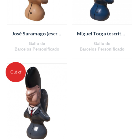
José Saramago (escritor)
Miguel Torga (escritor)
Gallo de
Gallo de
Barcelos Personificado
Barcelos Personificado
En terracota - 11,5 cm
En terracota - 11,5 cm
Out of
stock