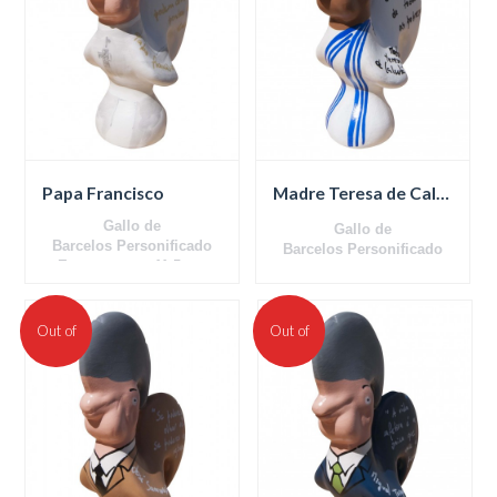
Papa Francisco
Madre Teresa de Calcuta
Gallo de
Gallo de
Barcelos Personificado
Barcelos Personificado
En terracota - 11,5 cm
En terracota - 11,5 cm
Out of
Out of
stock
stock