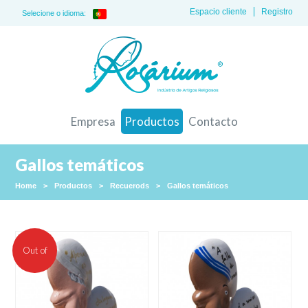
Espacio cliente
Registro
Selecione o idioma:
Empresa
Productos
Contacto
Gallos temáticos
Home
>
Productos
>
Recuerods
>
Gallos temáticos
Out of
stock