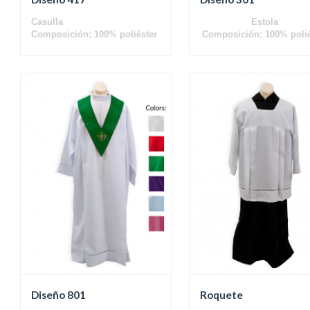
Casulla
Estola
Composición: 100% poliéster
Composición: 100% polié
Diseño 801
Roquete