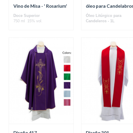
Vino de Misa - ' Rosarium'
óleo para Candelabro
Doce Superior
Óleo Litúrgico para
750 ml 15% vol.
Candeleros - 1L
(Caja con 6 uni.)
Diseño 417
Diseño 301