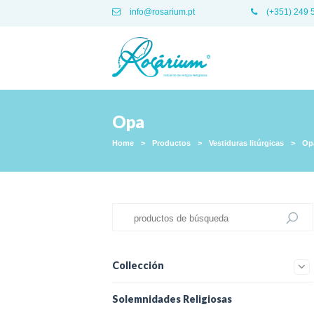
info@rosarium.pt
(+351) 249 
Opa
Home
>
Productos
>
Vestiduras litúrgicas
>
Op
Collección
Solemnidades Religiosas