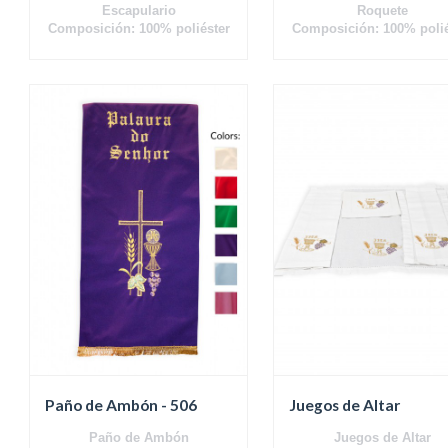
Escapulario
Roquete
Composición: 100% poliéster
Composición: 100% polié
Paño de Ambón - 506
Juegos de Altar
Paño de Ambón
Juegos de Altar