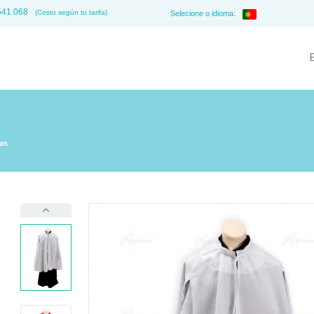
541 068
(Costo según tu tarifa)
Selecione o idioma:
as