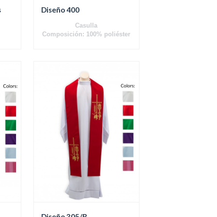
s
Diseño 400
Casulla
Composición: 100% poliéster
Diseño 305/B