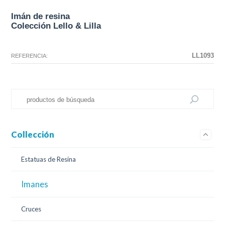
Imán de resina
Colección Lello & Lilla
La configuración seleccionada para este producto no existe.
La configuración que ha seleccionado no tiene ninguna imagen en este
momento.
LL1093
REFERENCIA:
Collección
Estatuas de Resina
Imanes
Cruces