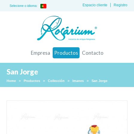
Espacio cliente
Registro
Selecione o idioma:
Empresa
Productos
Contacto
San Jorge
Home
>
Productos
>
Collección
>
Imanes
>
San Jorge