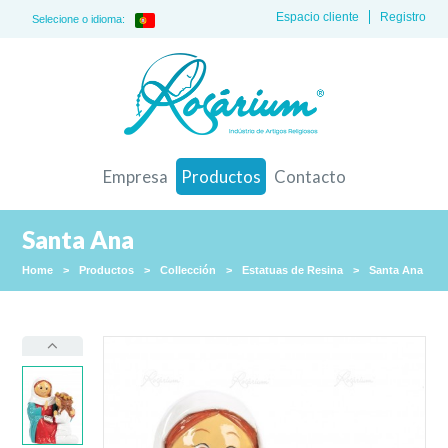
Espacio cliente
Registro
Selecione o idioma:
Empresa
Productos
Contacto
Santa Ana
Home
>
Productos
>
Collección
>
Estatuas de Resina
>
Santa Ana