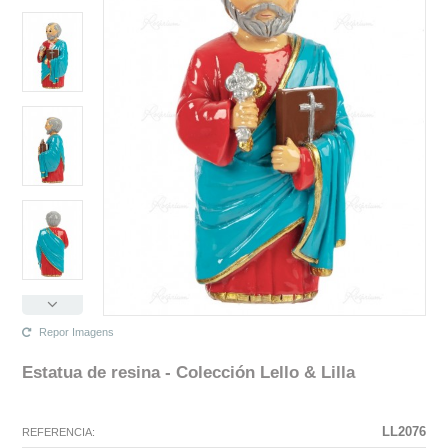
Repor Imagens
Estatua de resina - Colección Lello & Lilla
La configuración seleccionada para este producto no existe.
La configuración que ha seleccionado no tiene ninguna imagen en este
momento.
LL2076
REFERENCIA: