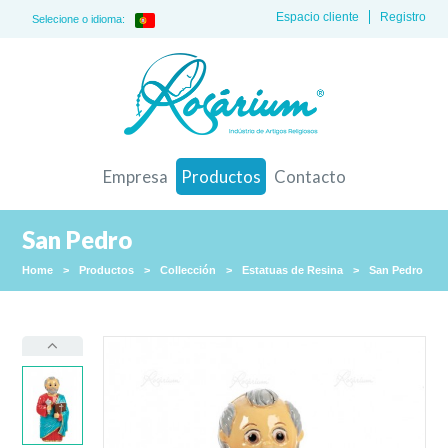
Espacio cliente
Registro
Selecione o idioma:
Empresa
Productos
Contacto
San Pedro
Home
>
Productos
>
Collección
>
Estatuas de Resina
>
San Pedro