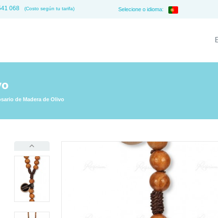
541 068
(Costo según tu tarifa)
Selecione o idioma:
vo
sario de Madera de Olivo