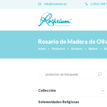
info@rosarium.pt
(+351) 249 
Rosario de Madera de Oli
Home
>
Productos
>
Rosarios
>
Madera
>
Ro
Collección
Solemnidades Religiosas