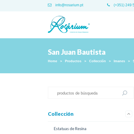
info@rosarium.pt
(+351) 249 
San Juan Bautista
Home
>
Productos
>
Collección
>
Imanes
>
Collección
Estatuas de Resina