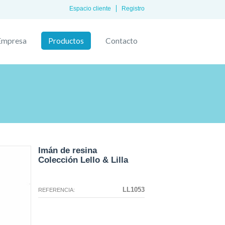
Espacio cliente
Registro
Empresa
Productos
Contacto
Imán de resina
Colección Lello & Lilla
La configuración seleccionada para
La configuración que ha
este producto no existe.
seleccionado no tiene ninguna
LL1053
REFERENCIA:
imagen en este momento.