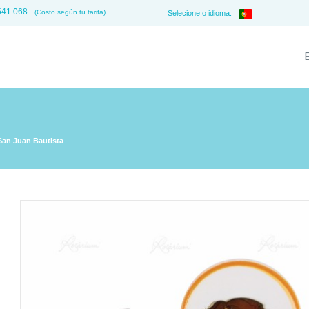
541 068
(Costo según tu tarifa)
Selecione o idioma:
San Juan Bautista