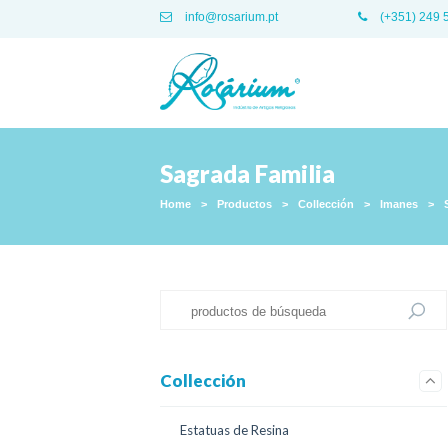
info@rosarium.pt
(+351) 249 
Sagrada Familia
Home
>
Productos
>
Collección
>
Imanes
>
Collección
Estatuas de Resina