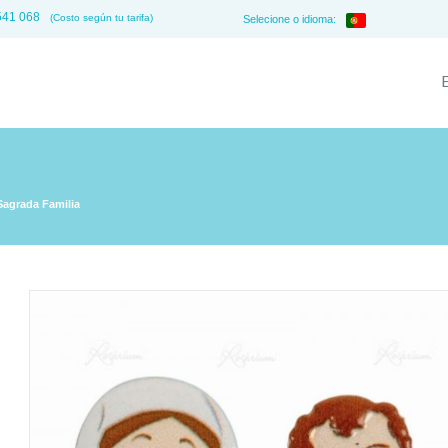
541 068
(Costo según tu tarifa)
Selecione o idioma:
Sagrada Familia