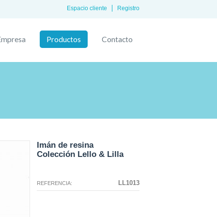
Espacio cliente
Registro
Empresa
Productos
Contacto
Imán de resina
Colección Lello & Lilla
La configuración seleccionada para
La configuración que ha
este producto no existe.
seleccionado no tiene ninguna
LL1013
REFERENCIA:
imagen en este momento.