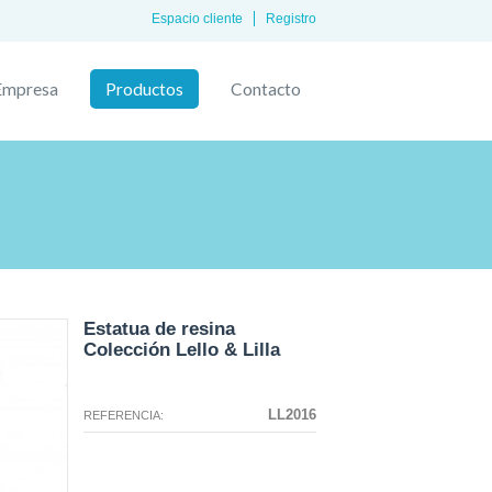
Espacio cliente
Registro
Empresa
Productos
Contacto
Estatua de resina
Colección Lello & Lilla
La configuración seleccionada para
La configuración que ha
este producto no existe.
seleccionado no tiene ninguna
LL2016
REFERENCIA:
imagen en este momento.