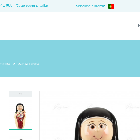
541 068
(Costo según tu tarifa)
Selecione o idioma:
Resina
>
Santa Teresa