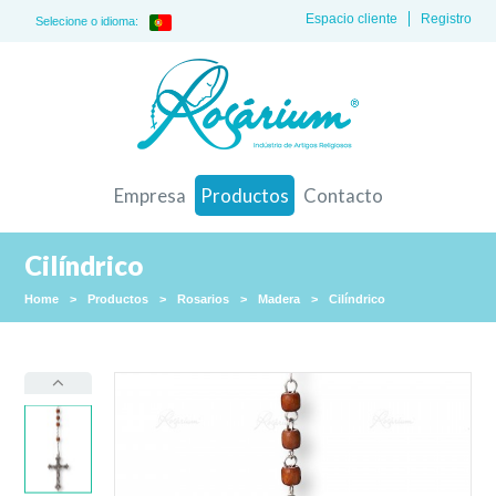
Espacio cliente
Registro
Selecione o idioma:
Empresa
Productos
Contacto
Cilíndrico
Home
>
Productos
>
Rosarios
>
Madera
>
Cilíndrico