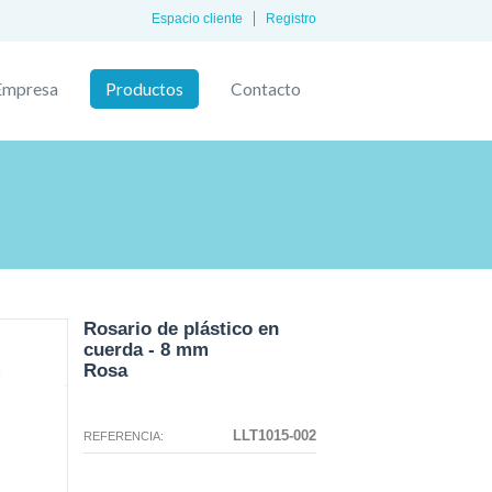
Espacio cliente
Registro
Empresa
Productos
Contacto
Rosario de plástico en
cuerda - 8 mm
Rosa
La configuración seleccionada para
La configuración que ha
este producto no existe.
seleccionado no tiene ninguna
LLT1015-002
REFERENCIA:
imagen en este momento.