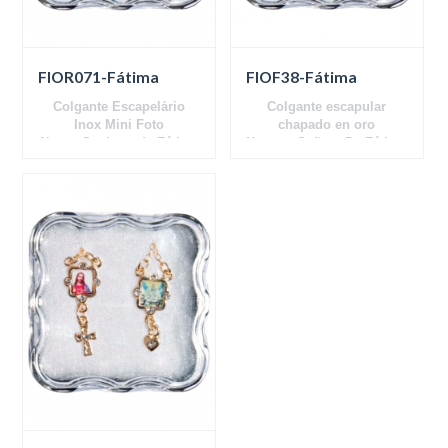
FIOR071-Fátima
FIOF38-Fátima
Colgante Escapelário
Colgante escapular
Inox Mini Foto
chapado en oro
Nossa Senhora de Fátima
Nuestra Señora De Fátima
Preto e Branco