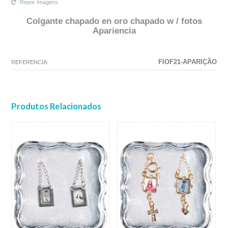
Repor Imagens
Colgante chapado en oro chapado w / fotos
Apariencia
La configuración seleccionada para este producto no existe.
La configuración que ha seleccionado no tiene ninguna imagen en este
momento.
FIOF21-APARIÇÃO
REFERENCIA:
Produtos Relacionados