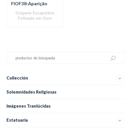
FIOF38-Aparição
Colgante Escapulário
Folheado em Ouro
Collección
Solemnidades Religiosas
Imágenes Tranlúcidas
Estatuaria