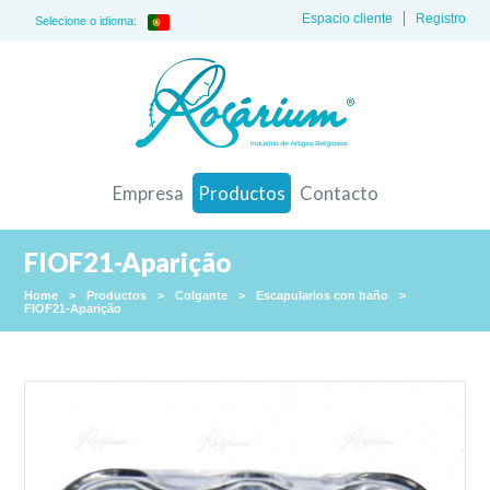
Espacio cliente
Registro
Selecione o idioma:
Empresa
Productos
Contacto
FIOF21-Aparição
Home
>
Productos
>
Colgante
>
Escapularios con baño
>
FIOF21-Aparição