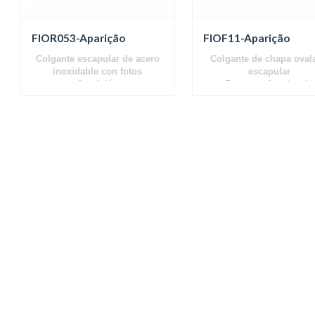
FIOR053-Aparição
FIOF11-Aparição
Colgante escapular de acero
Colgante de chapa oval
inoxidable con fotos
escapular
Aparición
Foto con Apariencia