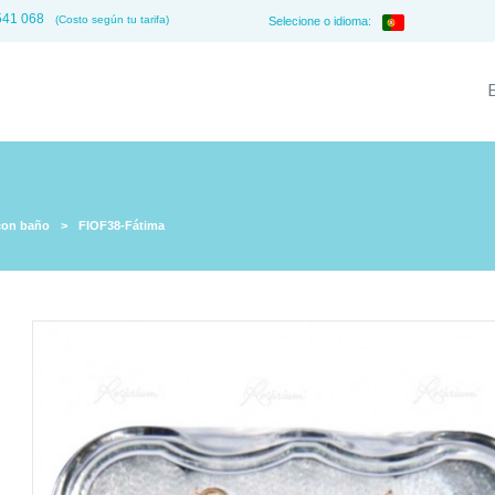
541 068
(Costo según tu tarifa)
Selecione o idioma:
con baño
>
FIOF38-Fátima