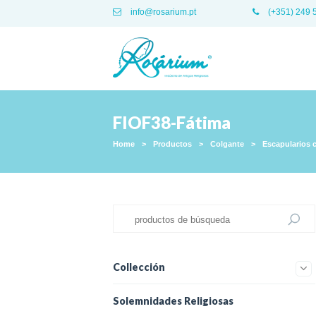
info@rosarium.pt
(+351) 249 
FIOF38-Fátima
Home
>
Productos
>
Colgante
>
Escapularios 
Collección
Solemnidades Religiosas