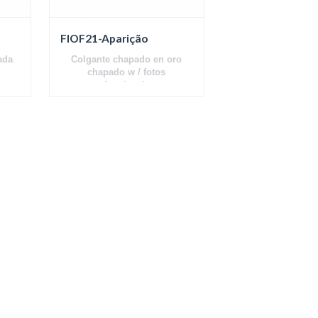
FIOF21-Aparição
ada
Colgante chapado en oro
chapado w / fotos
Apariencia