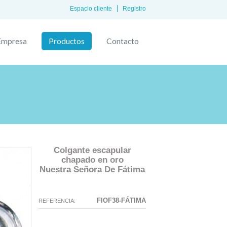
Espacio cliente
Registro
Empresa
Productos
Contacto
Colgante escapular
chapado en oro
Nuestra Señora De Fátima
La configuración seleccionada para
La configuración que ha
este producto no existe.
seleccionado no tiene ninguna
FIOF38-FÁTIMA
REFERENCIA:
imagen en este momento.