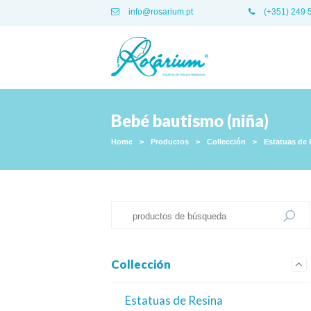
info@rosarium.pt
(+351) 249 
Bebé bautismo (niña)
Home
>
Productos
>
Collección
>
Estatuas de 
Collección
Estatuas de Resina