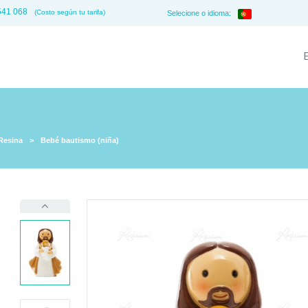
541 068
(Costo según tu tarifa)
Selecione o idioma:
Resina
>
Bebé bautismo (niña)