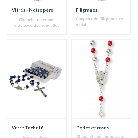
Vitrés - Notre père
Filigranes
Chapelet de filigranes en
Chapelet
de cristal
métal -
vitré avec des rondelles
boîte avec médaille
Verre Tacheté
Perles et roses
Chapelet des perles avec
Rosaire
Verre
-