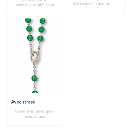
des roses d' alpaque
avec des rondelles et
- croix émaillée
relique
Avec strass
Rosaire en plastique -
avec strass