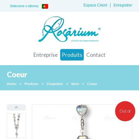
Espace Client
Enregistrer
Selecione o idioma:
Entreprise
Produits
Contact
Coeur
Home
>
Produits
>
Chapelets
>
Verre
>
Coeur
Out of
stock