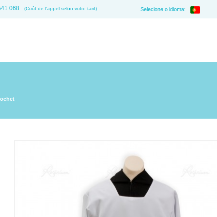
541 068
(Coût de l'appel selon votre tarif)
Selecione o idioma:
ochet