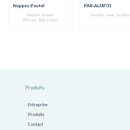
Nappes d'autel
PAR-ALMF01
Nappes d'autel
Oreiller - avec broderi
70% lin; 30% Coton
Produits
Entreprise
Produits
Contact