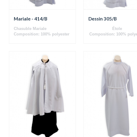
Mariale - 414/B
Dessin 305/B
Chasuble Mariale
Étole
Composition: 100% polyester
Composition: 100% polye
Blanc