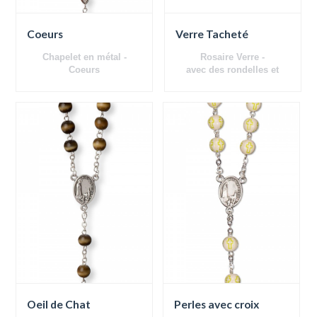
Coeurs
Verre Tacheté
Chapelet en métal -
Rosaire
Verre
-
Coeurs
avec des rondelles et
relique
Oeil de Chat
Perles avec croix