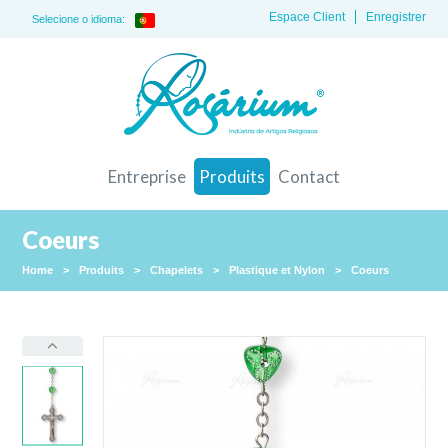
Espace Client
Enregistrer
Selecione o idioma:
Entreprise
Produits
Contact
Coeurs
Home
>
Produits
>
Chapelets
>
Plastique et Nylon
>
Coeurs