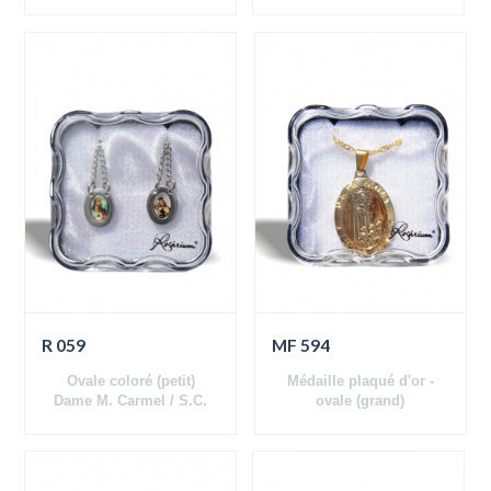
Gesù
Jésus
R 059
MF 594
Ovale coloré (petit)
Médaille plaqué d'or -
Dame M. Carmel / S.C.
ovale (grand)
Jésus
Apparitions de Fatima
(recto-verso)