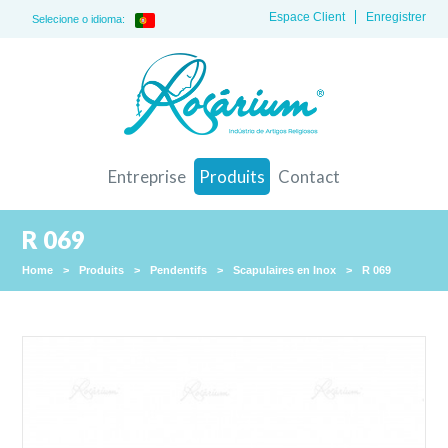
Espace Client
Enregistrer
Selecione o idioma:
Entreprise
Produits
Contact
R 069
Home
>
Produits
>
Pendentifs
>
Scapulaires en Inox
>
R 069