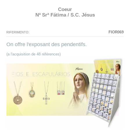
Coeur
Nª Srª Fátima / S.C. Jésus
N'existe pas La configuration sélectionnée pour ce produit.
La configuration que vous avez sélectionné n'a pas d'image à ce
moment.
FIOR069
RIFERIMENTO:
On offre l'exposant des pendentifs.
(a l'acquisition de 48 références)