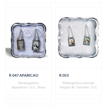
Jésus
R 047 APARICAO
R 053
Rectangulaire
Rettangolare colorato
Apparition / S.C. Jésus
Vergine M. Carmelo / S.C.
Gesù