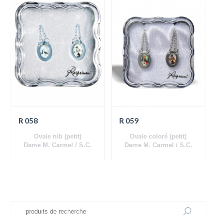
R 058
R 059
Ovale n/b (petit)
Ovale coloré (petit)
Dame M. Carmel / S.C.
Dame M. Carmel / S.C.
Jésus
Jésus