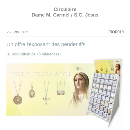
Circulaire
Dame M. Carmel / S.C. Jésus
N'existe pas La configuration sélectionnée pour ce produit.
La configuration que vous avez sélectionné n'a pas d'image à ce
moment.
FIOR019
RIFERIMENTO:
On offre l'exposant des pendentifs.
(a l'acquisition de 48 références)