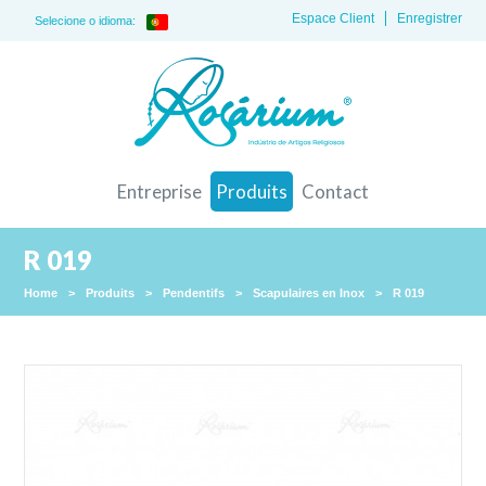
Espace Client
Enregistrer
Selecione o idioma:
Entreprise
Produits
Contact
R 019
Home
>
Produits
>
Pendentifs
>
Scapulaires en Inox
>
R 019