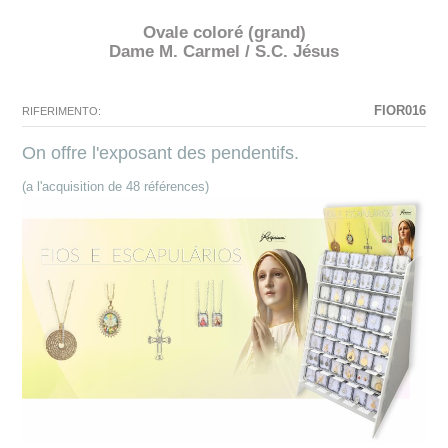
Ovale coloré (grand)
Dame M. Carmel / S.C. Jésus
N'existe pas La configuration sélectionnée pour ce produit.
La configuration que vous avez sélectionné n'a pas d'image à ce
moment.
FIOR016
RIFERIMENTO:
On offre l'exposant des pendentifs.
(a l'acquisition de 48 références)