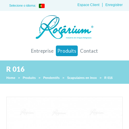
Espace Client
Enregistrer
Selecione o idioma:
Entreprise
Produits
Contact
R 016
Home
>
Produits
>
Pendentifs
>
Scapulaires en Inox
>
R 016