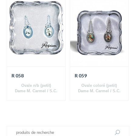
R 058
R 059
Ovale n/b (petit)
Ovale coloré (petit)
Dame M. Carmel / S.C.
Dame M. Carmel / S.C.
Jésus
Jésus