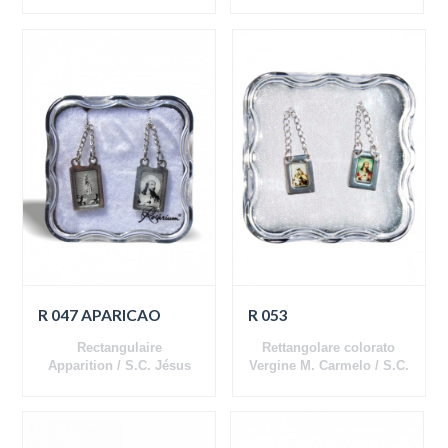
Jésus
R 047 APARICAO
R 053
Rectangulaire
Rettangolare colorato
Apparition / S.C. Jésus
Vergine M. Carmelo / S.C.
Gesù