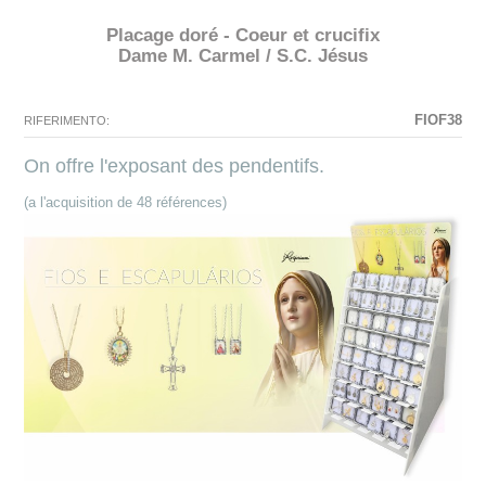
Placage doré - Coeur et crucifix
Dame M. Carmel / S.C. Jésus
N'existe pas La configuration sélectionnée pour ce produit.
La configuration que vous avez sélectionné n'a pas d'image à ce
moment.
FIOF38
RIFERIMENTO:
On offre l'exposant des pendentifs.
(a l'acquisition de 48 références)