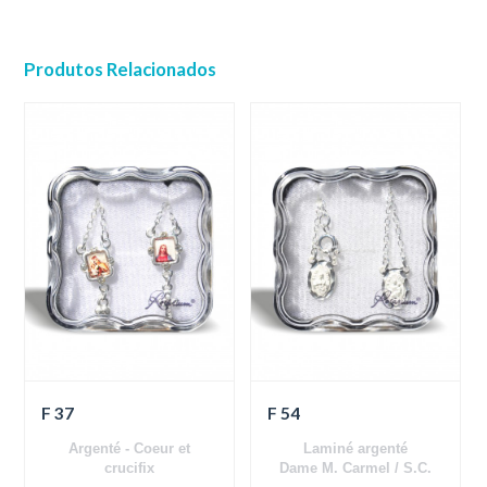
Produtos Relacionados
F 37
F 54
Argenté - Coeur et
Laminé argenté
crucifix
Dame M. Carmel / S.C.