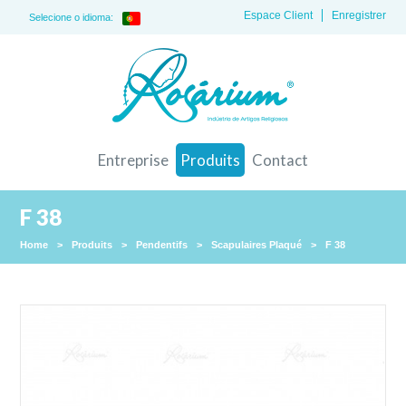
Espace Client
Enregistrer
Selecione o idioma:
Entreprise
Produits
Contact
F 38
Home
>
Produits
>
Pendentifs
>
Scapulaires Plaqué
>
F 38