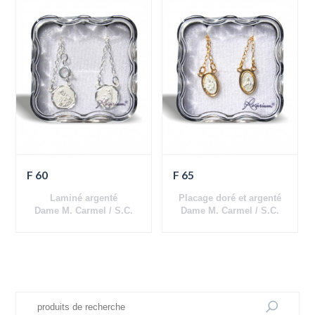
F 60
F 65
Laminé argenté
Placage doré et argenté
Dame M. Carmel / S.C.
Dame M. Carmel / S.C.
Jésus
Jésus