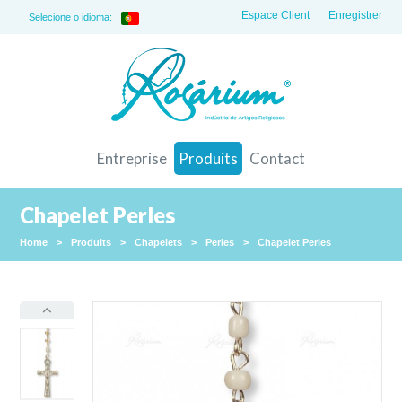
Espace Client
Enregistrer
Selecione o idioma:
Entreprise
Produits
Contact
Chapelet Perles
Home
>
Produits
>
Chapelets
>
Perles
>
Chapelet Perles