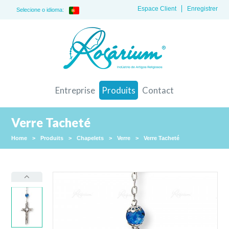
Espace Client
Enregistrer
Selecione o idioma:
Entreprise
Produits
Contact
Verre Tacheté
Home
>
Produits
>
Chapelets
>
Verre
>
Verre Tacheté