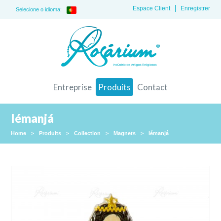
Espace Client
Enregistrer
Selecione o idioma:
Entreprise
Produits
Contact
Iémanjá
Home
>
Produits
>
Collection
>
Magnets
>
Iémanjá