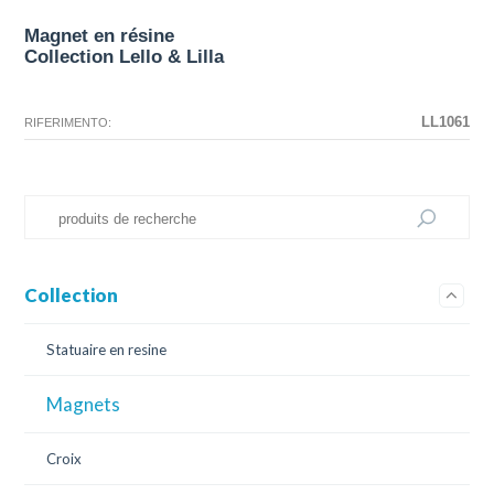
Magnet en résine
Collection Lello & Lilla
N'existe pas La configuration sélectionnée pour ce produit.
La configuration que vous avez sélectionné n'a pas d'image à ce
moment.
LL1061
RIFERIMENTO:
Collection
Statuaire en resine
Magnets
Croix