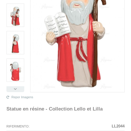
Repor Imagens
Statue en résine - Collection Lello et Lilla
N'existe pas La configuration sélectionnée pour ce produit.
La configuration que vous avez sélectionné n'a pas d'image à ce
moment.
LL2044
RIFERIMENTO: