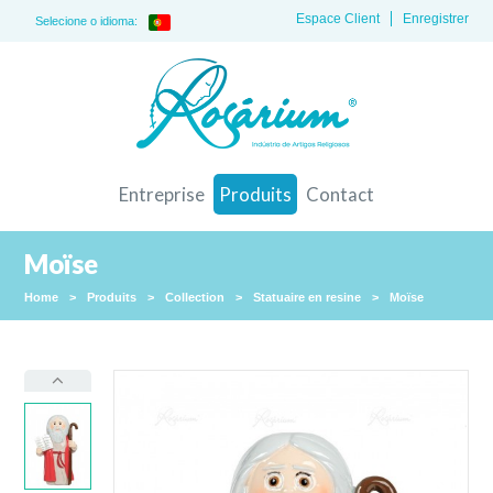
Espace Client
Enregistrer
Selecione o idioma:
Entreprise
Produits
Contact
Moïse
Home
>
Produits
>
Collection
>
Statuaire en resine
>
Moïse