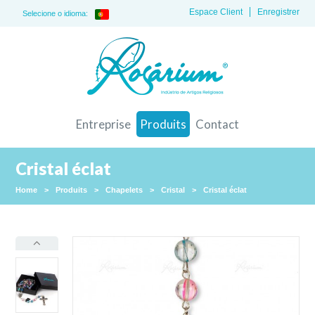
Espace Client
Enregistrer
Selecione o idioma:
Entreprise
Produits
Contact
Cristal éclat
Home
>
Produits
>
Chapelets
>
Cristal
>
Cristal éclat